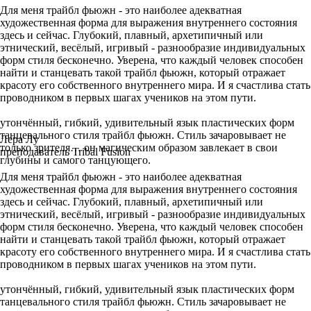
Для меня трайбл фьюжн - это наиболее адекватная
художественная форма для выражения внутреннего состояния
здесь и сейчас. Глубокий, плавный, архетипичный или
этнический, весёлый, игривый - разнообразие индивидуальных
форм стиля бесконечно. Уверена, что каждый человек способен
найти и станцевать такой трайбл фьюжн, который отражает
красоту его собственного внутреннего мира. И я счастлива стать
проводником в первых шагах учеников на этом пути.
утончённый, гибкий, удивительный язык пластических форм
танцевального стиля трайбл фьюжн. Стиль зачаровывает не
Лера Лу
только зрителя… он магическим образом завлекает в свои
преподаватель Tribal Fusion
глубины и самого танцующего.
Для меня трайбл фьюжн - это наиболее адекватная
художественная форма для выражения внутреннего состояния
здесь и сейчас. Глубокий, плавный, архетипичный или
этнический, весёлый, игривый - разнообразие индивидуальных
форм стиля бесконечно. Уверена, что каждый человек способен
найти и станцевать такой трайбл фьюжн, который отражает
красоту его собственного внутреннего мира. И я счастлива стать
проводником в первых шагах учеников на этом пути.
утончённый, гибкий, удивительный язык пластических форм
танцевального стиля трайбл фьюжн. Стиль зачаровывает не