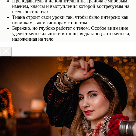
Преподаватель и исполнительница трайбла с мировым
именем, классы и выступления которой востребуемы на
всех континентах.
Тиана строит свои уроки так, чтобы было интерсно как
новичкам, так и танцорам с опытом.
Бережно, но глубоко работет с телом. Особое внимание
уделяет музыкальности в танце, ведь танец - это музыка,
наложенная на тело.